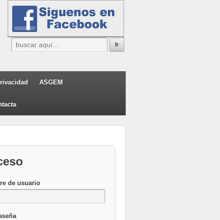
privacidad
ASGEM
tacta
ceso
e de usuario
aseña