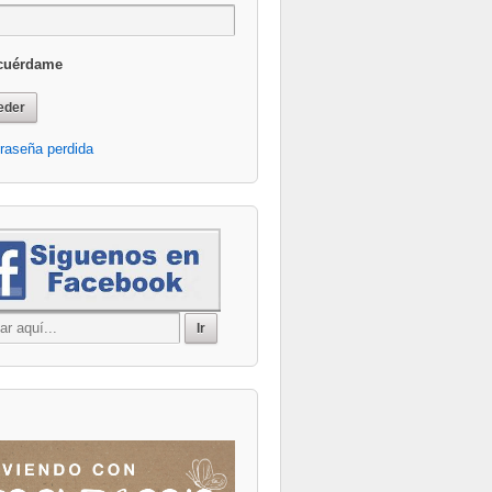
cuérdame
Office 365
Outlook Live
raseña perdida