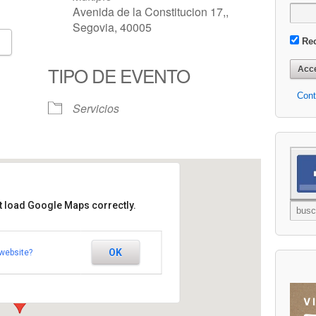
Avenida de la Constitucion 17,,
Segovia, 40005
Re
Google Calendar
iCalendar
TIPO DE EVENTO
Cont
Servicios
t load Google Maps correctly.
 de Esclerosis Multiple
OK
website?
on 17, - Segovia