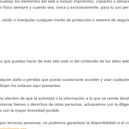
ualizar los elementos del web e incluso imprimirlos, copiarlos o almac
e físico siempre y cuando sea, única y exclusivamente, para tu uso per
r, eludir o manipular cualquier medio de protección o sistema de segu
 que puedas hacer de este sitio web ni del contenido de los sitios we
uier daño o pérdida que pueda ocasionarte acceder y usar cualquier 
dirijan los enlaces aquí presentes.
 efectivo de que la actividad o la información a la que se remite desd
de lesionar bienes o derechos de otras personas, actuaremos con la dilig
es con la mayor brevedad posible.
 por terceras personas, no podemos garantizar la disponibilidad ni el 
esclerosis.org