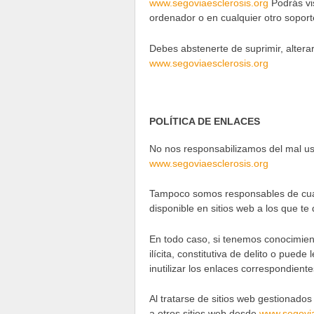
www.segoviaesclerosis.org
Podrás vis
ordenador o en cualquier otro soport
Debes abstenerte de suprimir, altera
www.segoviaesclerosis.org
POLÍTICA DE ENLACES
No nos responsabilizamos del mal uso
www.segoviaesclerosis.org
Tampoco somos responsables de cualq
disponible en sitios web a los que te 
En todo caso, si tenemos conocimiento
ilícita, constitutiva de delito o pue
inutilizar los enlaces correspondient
Al tratarse de sitios web gestionados
a otros sitios web desde
www.segovia