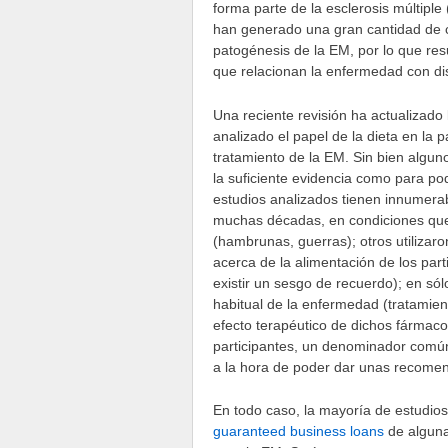
forma parte de la esclerosis múltiple 
han generado una gran cantidad de co
patogénesis de la EM, por lo que resu
que relacionan la enfermedad con dist
Una reciente revisión ha actualizado 
analizado el papel de la dieta en la 
tratamiento de la EM. Sin bien alguno
la suficiente evidencia como para p
estudios analizados tienen innumera
muchas décadas, en condiciones que 
(hambrunas, guerras); otros utilizaro
acerca de la alimentación de los par
existir un sesgo de recuerdo); en só
habitual de la enfermedad (tratamient
efecto terapéutico de dichos fármacos
participantes, un denominador común 
a la hora de poder dar unas recomend
En todo caso, la mayoría de estudio
guaranteed business loans
de alguna 