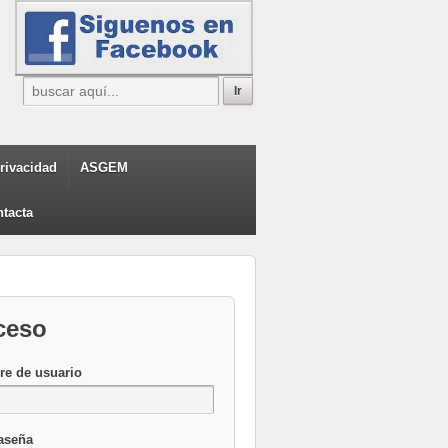
privacidad
ASGEM
tacta
ceso
e de usuario
aseña