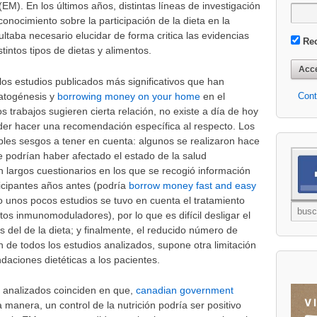
(EM). En los últimos años, distintas líneas de investigación
nocimiento sobre la participación de la dieta en la
ltaba necesario elucidar de forma critica las evidencias
Re
intos tipos de dietas y alimentos.
los estudios publicados más significativos que han
patogénesis y
borrowing money on your home
en el
Cont
s trabajos sugieren cierta relación, no existe a día de hoy
oder hacer una recomendación específica al respecto. Los
bles sesgos a tener en cuenta: algunos se realizaron hace
podrían haber afectado el estado de la salud
n largos cuestionarios en los que se recogió información
ticipantes años antes (podría
borrow money fast and easy
lo unos pocos estudios se tuvo en cuenta el tratamiento
os inmunomoduladores), por lo que es difícil desligar el
 del de la dieta; y finalmente, el reducido número de
de todos los estudios analizados, supone otra limitación
aciones dietéticas a los pacientes.
s analizados coinciden en que,
canadian government
manera, un control de la nutrición podría ser positivo