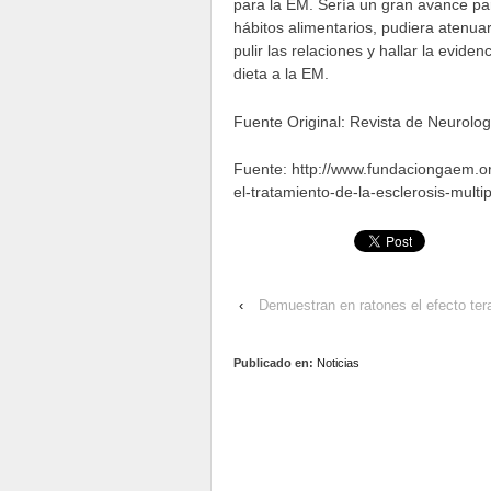
para la EM. Sería un gran avance pa
hábitos alimentarios, pudiera atenua
pulir las relaciones y hallar la evid
dieta a la EM.
Fuente Original: Revista de Neurolog
Fuente: http://www.fundaciongaem.org
el-tratamiento-de-la-esclerosis-multip
‹
Demuestran en ratones el efecto tera
Publicado en:
Noticias