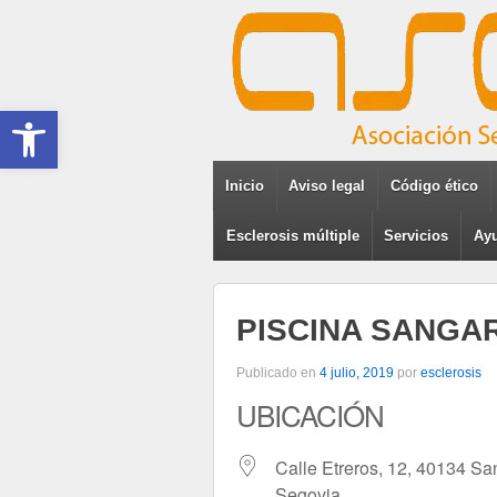
Abrir barra de herramientas
Inicio
Aviso legal
Código ético
Esclerosis múltiple
Servicios
Ayu
PISCINA SANGA
Publicado en
4 julio, 2019
por
esclerosis
UBICACIÓN
Calle Etreros, 12, 40134 Sa
Segovia