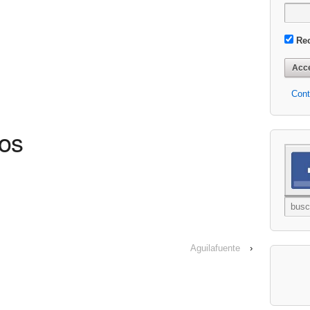
Re
Cont
os
Aguilafuente
›