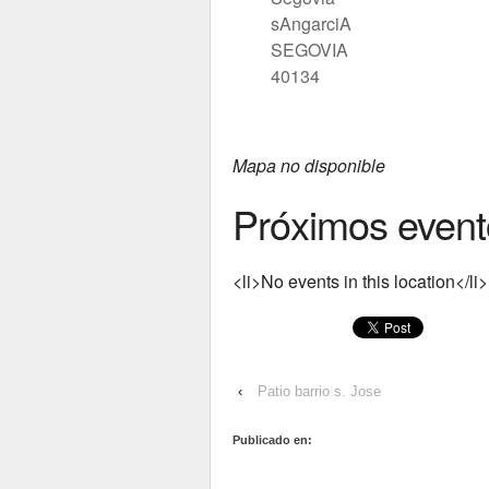
sAngarciA
SEGOVIA
40134
Mapa no disponible
Próximos event
<li>No events in this location</li>
‹
Patio barrio s. Jose
Publicado en: