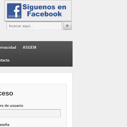
privacidad
ASGEM
tacta
ceso
e de usuario
aseña