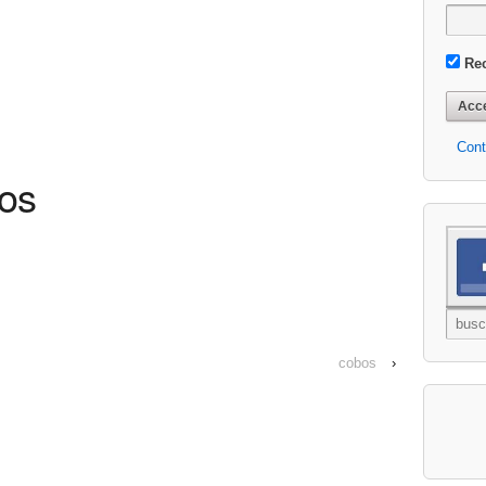
Re
Cont
os
cobos
›