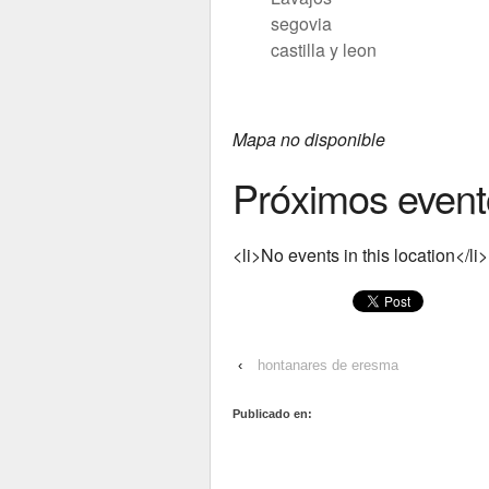
segovia
castilla y leon
Mapa no disponible
Próximos event
<li>No events in this location</li>
‹
hontanares de eresma
Publicado en: