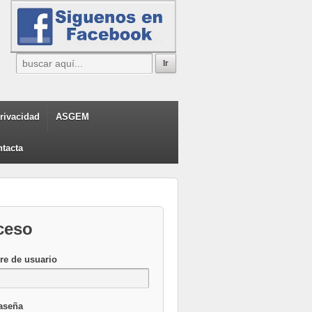
privacidad
ASGEM
tacta
ceso
e de usuario
aseña