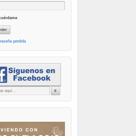
cuérdame
Office 365
Outlook Live
raseña perdida