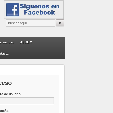
privacidad
ASGEM
tacta
ceso
e de usuario
aseña