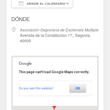
AÑADIR AL CALENDARIO
Descargar ICS
Google Calendar
DÓNDE
Asociación Segoviana de Esclerosis Multiple
Avenida de la Constitucion 17,, Segovia,
40005
This page can't load Google Maps correctly.
Asociación Segoviana de
Esclerosis Multiple
Avenida de la Constitucion 17, -
OK
Do you own this website?
Segovia
Ver Eventos