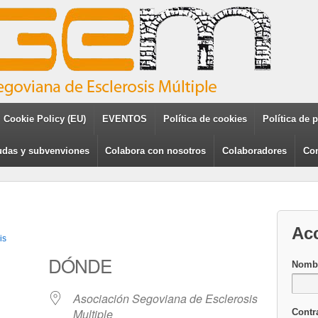
Cookie Policy (EU)
EVENTOS
Política de cookies
Política de 
das y subvenviones
Colabora con nosotros
Colaboradores
Con
Ac
is
DÓNDE
Nombr
Asociación Segoviana de Esclerosis
Multiple
Contr