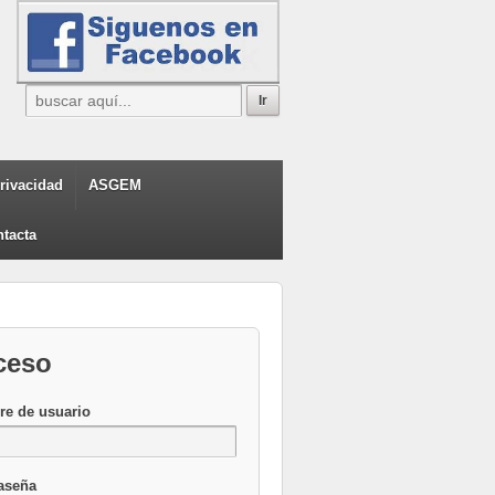
privacidad
ASGEM
tacta
ceso
e de usuario
aseña