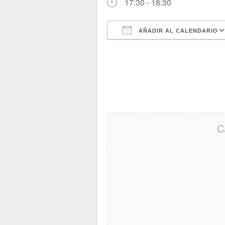
17:30 - 18:30
AÑADIR AL CALENDARIO
Descargar ICS
Google Calendar
iCalendar
Office 
C