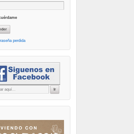
cuérdame
Office 365
Outlook Live
raseña perdida