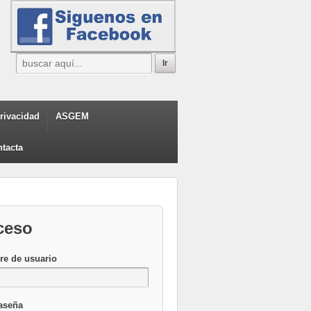
privacidad
ASGEM
tacta
ceso
e de usuario
aseña