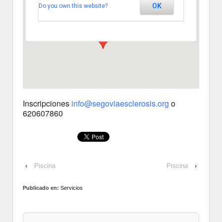
OK
Do you own this website?
Km. 2 - Segovia
Ver Eventos
Inscripciones
info@segoviaesclerosis.org
o
620607860
‹
Piscina
Piscina
›
Publicado en:
Servicios