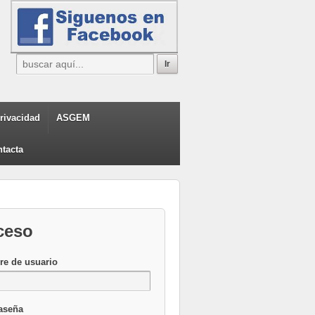
privacidad
ASGEM
tacta
ceso
e de usuario
aseña