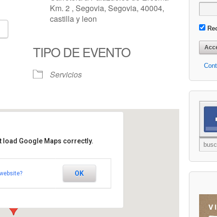
Km. 2 , Segovia, Segovia, 40004,
castilla y leon
Re
Google Calendar
iCalendar
TIPO DE EVENTO
Cont
Servicios
t load Google Maps correctly.
OK
website?
elos de Eresma Km. 2 - Segovia