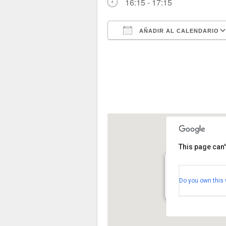
16:15 - 17:15
AÑADIR AL CALENDARIO
Descargar ICS
This page can'
Forus
Do you own this 
Carretera a Palazu
Ver Eventos