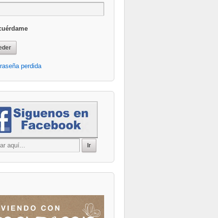
cuérdame
Office 365
Outlook Live
raseña perdida