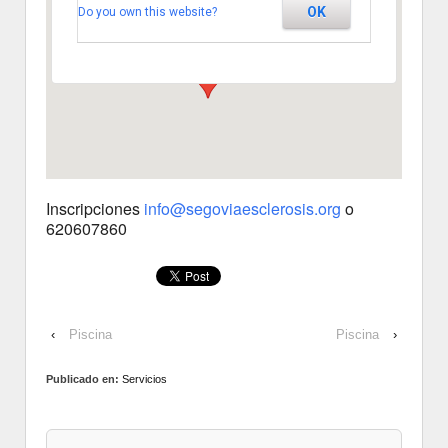
OK
Do you own this website?
Km. 2 - Segovia
Ver Eventos
Inscripciones
info@segoviaesclerosis.org
o
620607860
‹
Piscina
Piscina
›
Publicado en:
Servicios