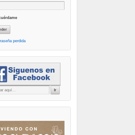
cuérdame
Office 365
Outlook Live
raseña perdida