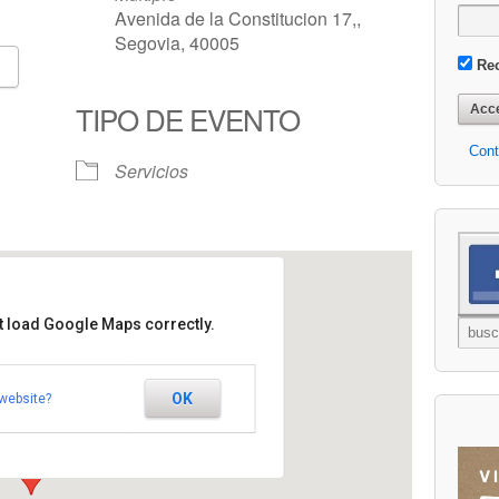
Avenida de la Constitucion 17,,
Segovia, 40005
Re
Google Calendar
iCalendar
TIPO DE EVENTO
Cont
Servicios
t load Google Maps correctly.
 de Esclerosis Multiple
OK
website?
on 17, - Segovia