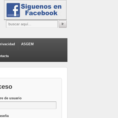
privacidad
ASGEM
tacta
ceso
e de usuario
aseña