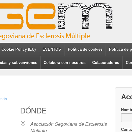
Cookie Policy (EU)
EVENTOS
Política de cookies
Política de 
das y subvenviones
Colabora con nosotros
Colaboradores
Con
Ac
rosis
DÓNDE
Nombr
Asociación Segoviana de Esclerosis
Multiple
Contr