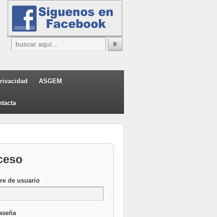
privacidad
ASGEM
tacta
ceso
e de usuario
aseña