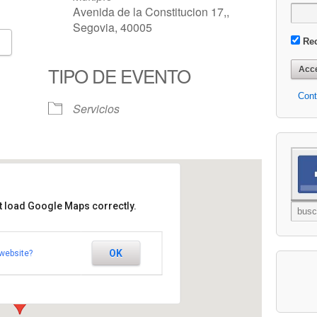
Avenida de la Constitucion 17,,
Segovia, 40005
Re
Google Calendar
iCalendar
TIPO DE EVENTO
Cont
Servicios
t load Google Maps correctly.
 de Esclerosis Multiple
OK
website?
on 17, - Segovia