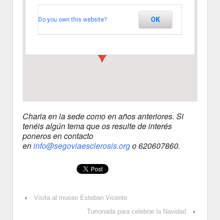
Esclerosis Multiple
Avenida de la Constitucion 17, -
OK
Do you own this website?
Segovia
Ver Eventos
Charla en la sede como en años anteriores. Si
tenéis algún tema que os resulte de interés
poneros en contacto
en
info@segoviaesclerosis.org
o 620607860.
‹
Visita al museo Esteban Vicente.
Turronada para celebrar la Navidad
›