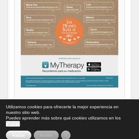
Utilizamos
cookies
para ofrecerte la mejor experiencia en
nuestro sitio web.
Puedes aprender más sobre qué
cookies
utilizamos en los
Colabora con
Aviso legal
Política de privacidad
Política
.
ajustes
ASGEM
de cookies
Cerrar el banner de cookies RGPD
Aceptar
Ajustes
© 2026
Esclerosis
↑