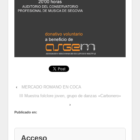
‹
MERCADO ROMANO EN COCA
III Muestra folclore joven, grupo de danzas «Carbonero»
›
Publicado en:
Acceso