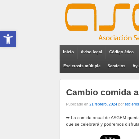
Abrir barra de herramientas
Inicio
Aviso legal
Código ético
Esclerosis múltiple
Servicios
Ayu
Cambio comida 
Publicado en
21 febrero, 2024
por
escleros
➡ La comida anual de ASGEM queda 
que se celebrará y podremos disfrut