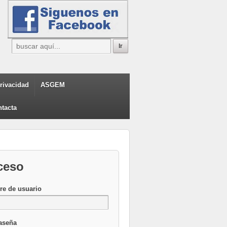
privacidad
ASGEM
tacta
ceso
e de usuario
aseña