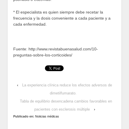
* El especialista es quien siempre debe recetar la
frecuencia y la dosis conveniente a cada paciente y a
cada enfermedad.
Fuente: http://www.revistabuenasalud.com/10-
preguntas-sobre-los-corticoides/
‹
La experiencia clínica reduce los efectos adversos de
dimetilfumarato.
Tabla de equilibrio desencadena cambios favorables en
pacientes con esclerosis múltiple
›
Publicado en:
Noticias médicas