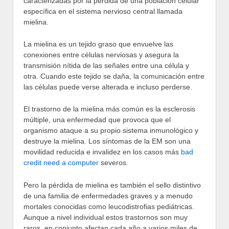
caracterizadas por la pérdida de una población celular
específica en el sistema nervioso central llamada
mielina.
La mielina es un tejido graso que envuelve las
conexiones entre células nerviosas y asegura la
transmisión nítida de las señales entre una célula y
otra. Cuando este tejido se daña, la comunicación entre
las células puede verse alterada e incluso perderse.
El trastorno de la mielina más común es la esclerosis
múltiple, una enfermedad que provoca que el
organismo ataque a su propio sistema inmunológico y
destruye la mielina. Los síntomas de la EM son una
movilidad reducida e invalidez en los casos más
bad
credit need a computer
severos.
Pero la pérdida de mielina es también el sello distintivo
de una familia de enfermedades graves y a menudo
mortales conocidas como leucodistrofias pediátricas.
Aunque a nivel individual estos trastornos son muy
raros, en conjunto afectan cada año a varios miles de