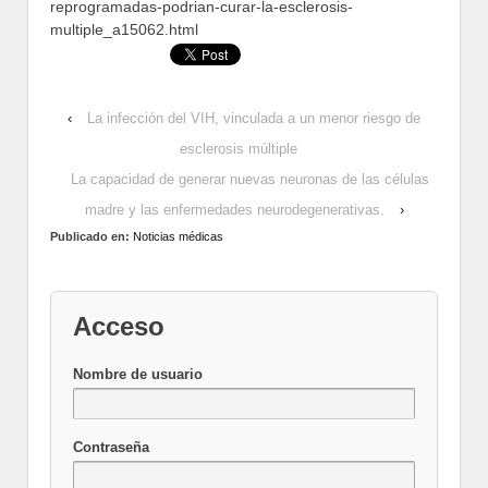
reprogramadas-podrian-curar-la-esclerosis-
multiple_a15062.html
‹
La infección del VIH, vinculada a un menor riesgo de
esclerosis múltiple
La capacidad de generar nuevas neuronas de las células
madre y las enfermedades neurodegenerativas.
›
Publicado en:
Noticias médicas
Acceso
Nombre de usuario
Contraseña