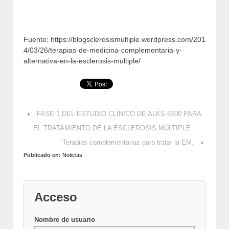
Fuente: https://blogsclerosismultiple.wordpress.com/201
4/03/26/terapias-de-medicina-complementaria-y-
alternativa-en-la-esclerosis-multiple/
‹
FASE 1 DEL ESTUDIO CLÍNICO DE ALKS 8700 PARA
EL TRATAMIENTO DE LA ESCLEROSIS MÚLTIPLE
Terapias complementarias para tratar la EM.
›
Publicado en:
Noticias
Acceso
Nombre de usuario