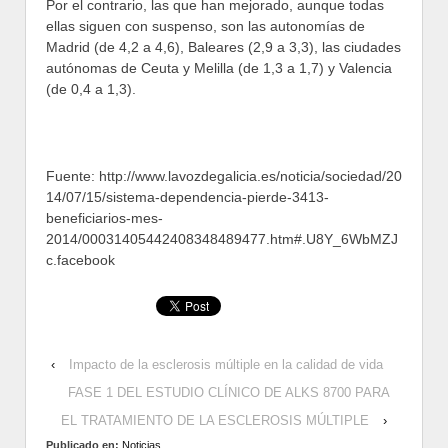
Por el contrario, las que han mejorado, aunque todas
ellas siguen con suspenso, son las autonomías de
Madrid (de 4,2 a 4,6), Baleares (2,9 a 3,3), las ciudades
autónomas de Ceuta y Melilla (de 1,3 a 1,7) y Valencia
(de 0,4 a 1,3).
Fuente: http://www.lavozdegalicia.es/noticia/sociedad/20
14/07/15/sistema-dependencia-pierde-3413-
beneficiarios-mes-
2014/00031405442408348489477.htm#.U8Y_6WbMZJ
c.facebook
‹
Impacto de la esclerosis múltiple en la calidad de vida
FASE 1 DEL ESTUDIO CLÍNICO DE ALKS 8700 PARA
EL TRATAMIENTO DE LA ESCLEROSIS MÚLTIPLE
›
Publicado en:
Noticias