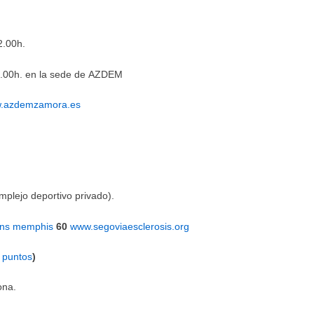
12.00h.
 12.00h. en la sede de AZDEM
.azdemzamora.es
mplejo deportivo privado).
ans memphis
60
www.segoviaesclerosis.org
0
puntos
)
ona.