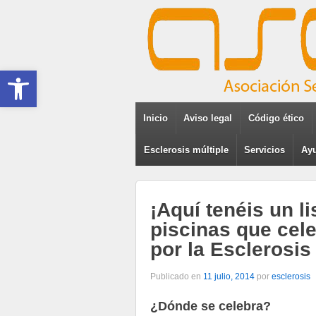
Abrir barra de herramientas
Inicio
Aviso legal
Código ético
Esclerosis múltiple
Servicios
Ayu
¡Aquí tenéis un l
piscinas que cel
por la Esclerosis 
Publicado en
11 julio, 2014
por
esclerosis
¿Dónde se celebra?