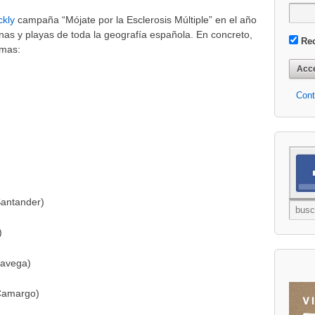
ckly
campaña “Mójate por la Esclerosis Múltiple” en el año
as y playas de toda la geografía española. En concreto,
Re
omas:
Cont
Santander)
)
lavega)
(Camargo)