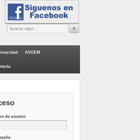
privacidad
ASGEM
tacta
ceso
e de usuario
aseña