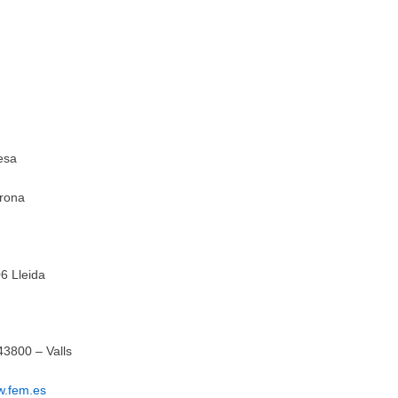
esa
irona
6 Lleida
43800 – Valls
.fem.es