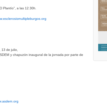
l Plantío”, a las 12.30h.
w.esclerosismultipleburgos.org
 13 de julio,
ASDEM y chapuzón inaugural de la jornada por parte de
.asdem.org