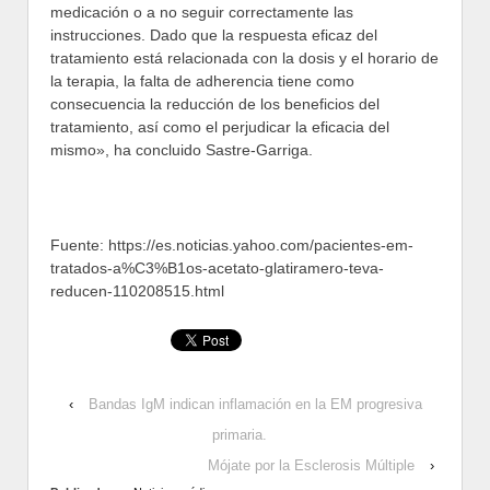
medicación o a no seguir correctamente las
instrucciones. Dado que la respuesta eficaz del
tratamiento está relacionada con la dosis y el horario de
la terapia, la falta de adherencia tiene como
consecuencia la reducción de los beneficios del
tratamiento, así como el perjudicar la eficacia del
mismo», ha concluido Sastre-Garriga.
Fuente: https://es.noticias.yahoo.com/pacientes-em-
tratados-a%C3%B1os-acetato-glatiramero-teva-
reducen-110208515.html
‹
Bandas IgM indican inflamación en la EM progresiva
primaria.
Mójate por la Esclerosis Múltiple
›