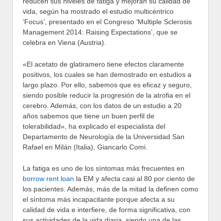
reducen sus niveles de fatiga y mejoran su calidad de
vida, según ha mostrado el estudio multicéntrico
‘Focus’, presentado en el Congreso ‘Multiple Sclerosis
Management 2014: Raising Expectations’, que se
celebra en Viena (Austria).
«El acetato de glatiramero tiene efectos claramente
positivos, los cuales se han demostrado en estudios a
largo plazo. Por ello, sabemos que es eficaz y seguro,
siendo posible reducir la progresión de la atrofia en el
cerebro. Además, con los datos de un estudio a 20
años sabemos que tiene un buen perfil de
tolerabilidad», ha explicado el especialista del
Departamento de Neurología de la Universidad San
Rafael en Milán (Italia), Giancarlo Comi.
La fatiga es uno de los síntomas más frecuentes en
borrow rent loan
la EM y afecta casi al 80 por ciento de
los pacientes. Además, más de la mitad la definen como
el síntoma más incapacitante porque afecta a su
calidad de vida e interfiere, de forma significativa, con
sus actividades de la vida diaria, siendo una de las