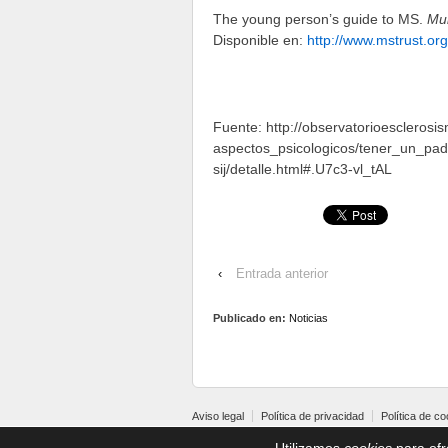
The young person’s guide to MS.
Mul
Disponible en:
http://www.mstrust.o
Fuente: http://observatorioesclerosi
aspectos_psicologicos/tener_un_p
sij/detalle.html#.U7c3-vl_tAL
‹
Entrada anterior
Publicado en:
Noticias
Aviso legal
Política de privacidad
Política de c