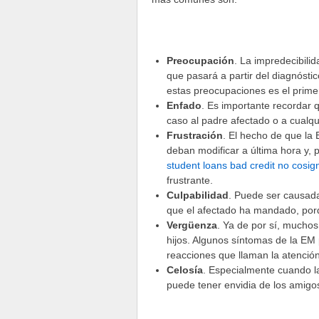
Preocupación
. La impredecibili
que pasará a partir del diagnóst
estas preocupaciones es el primer
Enfado
. Es importante recordar 
caso al padre afectado o a cualqu
Frustración
. El hecho de que la
deban modificar a última hora y, p
student loans bad credit no cosig
frustrante.
Culpabilidad
. Puede ser causada
que el afectado ha mandado, porq
Vergüenza
. Ya de por sí, mucho
hijos. Algunos síntomas de la E
reacciones que llaman la atenció
Celosía
. Especialmente cuando la
puede tener envidia de los amigo