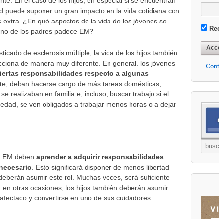
te. En el caso de los hijos, en especial si se encuentran
d puede suponer un gran impacto en la vida cotidiana con
 extra. ¿En qué aspectos de la vida de los jóvenes se
Re
uno de los padres padece EM?
icado de esclerosis múltiple, la vida de los hijos también
ciona de manera muy diferente. En general, los jóvenes
Cont
iertas responsabilidades respecto a algunas
te, deban hacerse cargo de más tareas domésticas,
se realizaban en familia e, incluso, buscar trabajo si el
medad, se ven obligados a trabajar menos horas o a dejar
on EM deben
aprender a adquirir responsabilidades
 necesario
. Esto significará disponer de menos libertad
deberán asumir este rol. Muchas veces, será suficiente
 en otras ocasiones, los hijos también deberán asumir
afectado y convertirse en uno de sus cuidadores.