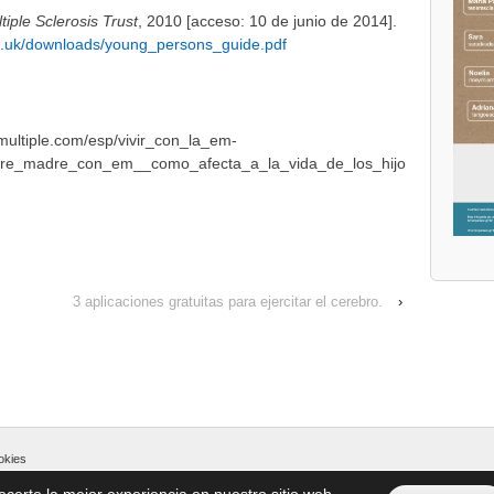
tiple Sclerosis Trust
, 2010 [acceso: 10 de junio de 2014].
rg.uk/downloads/young_persons_guide.pdf
smultiple.com/esp/vivir_con_la_em-
adre_madre_con_em__como_afecta_a_la_vida_de_los_hijo
3 aplicaciones gratuitas para ejercitar el cerebro.
›
ookies