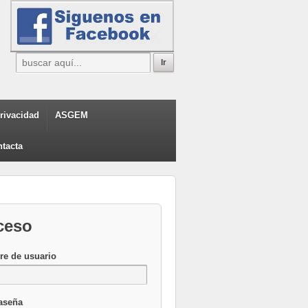
privacidad
ASGEM
tacta
ceso
e de usuario
aseña