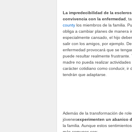
La impredecibilidad de la esclerosi
convivencia con la enfermedad
, t
county
los miembros de la familia. Pue
obliga a cambiar planes de manera im
especialmente cansado, el hijo deber
salir con los amigos, por ejemplo. D
enfermedad provocará que se tengan 
puede resultar realmente frustrante
madre no pueda realizar actividades c
carácter cotidiano como conducir, ir
tendrán que adaptarse.
Además de la transformación de roles
jóvenes
experimenten un abanico 
la familia. Aunque estos sentimient
más comunes son: