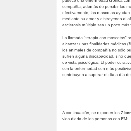
padece una enfermedad crónica como e
compañía, además de percibir los m
efectivamente, las mascotas ayudan 
mediante su amor y distrayendo al af
esclerosis múltiple sea un poco más f
La llamada “terapia con mascotas” se
alcanzar unas finalidades médicas (fi
los animales de compañía no sólo pu
sufren alguna discapacidad, sino qu
de vista psicológico. El poder curati
con la enfermedad con más positivi
contribuyen a superar el día a día d
A continuación, se exponen los
7 be
vida diaria de las personas con EM: