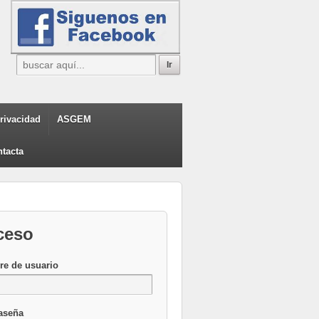
privacidad
ASGEM
tacta
ceso
e de usuario
aseña