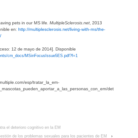
ving pets in our MS life.
MultipleSclerosis.net
, 2013
nible en:
http://multiplesclerosis.net/living-with-ms/the-
/
cceso: 12 de mayo de 2014]. Disponible
uments/cm_docs/MSinFocusIssue5ES.pdf?f=1
smultiple.com/esp/tratar_la_em-
as_mascotas_pueden_aportar_a_las_personas_con_em/det
tra el deterioro cognitivo en la EM
estión de los problemas sexuales para los pacientes de EM
›