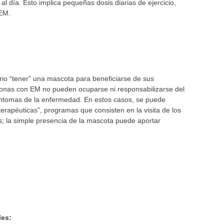
l día. Esto implica pequeñas dosis diarias de ejercicio,
 EM.
o “tener” una mascota para beneficiarse de sus
sonas con EM no pueden ocuparse ni responsabilizarse del
íntomas de la enfermedad. En estos casos, se puede
“terapéuticas”, programas que consisten en la visita de los
os; la simple presencia de la mascota puede aportar
les: