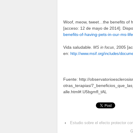
Woof, meow, tweet…the benefits of ha
[acceso: 12 de mayo de 2014]. Dispo
benefits-of-having-pets-in-our-ms-life
Vida saludable.
, 2005 [a
MS in focus
en:
http://www.msif.org/includes/doc
Fuente: http://observatorioesclerosi
otras_terapias/7_beneficios_que_l
alle.html#.U5bgmfl_tAL
‹
Estudio sobre el efecto protector con
G