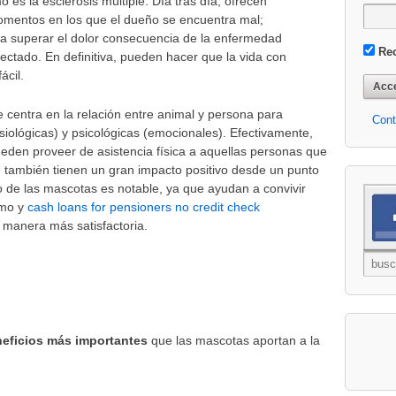
s la esclerosis múltiple. Día tras día, ofrecen
omentos en los que el dueño se encuentra mal;
a superar el dolor consecuencia de la enfermedad
Re
ectado. En definitiva, pueden hacer que la vida con
ácil.
 centra en la relación entre animal y persona para
Cont
siológicas) y psicológicas (emocionales). Efectivamente,
eden proveer de asistencia física a aquellas personas que
e también tienen un gran impacto positivo desde un punto
vo de las mascotas es notable, ya que ayudan a convivir
smo y
cash loans for pensioners no credit check
e manera más satisfactoria.
neficios más importantes
que las mascotas aportan a la