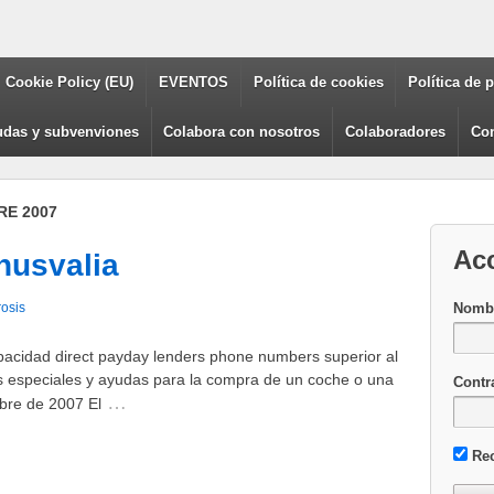
Cookie Policy (EU)
EVENTOS
Política de cookies
Política de 
das y subvenviones
Colabora con nosotros
Colaboradores
Con
RE 2007
Ac
nusvalia
Nombr
rosis
acidad direct payday lenders phone numbers superior al
especiales y ayudas para la compra de un coche o una
Contr
…
bre de 2007 El
Re