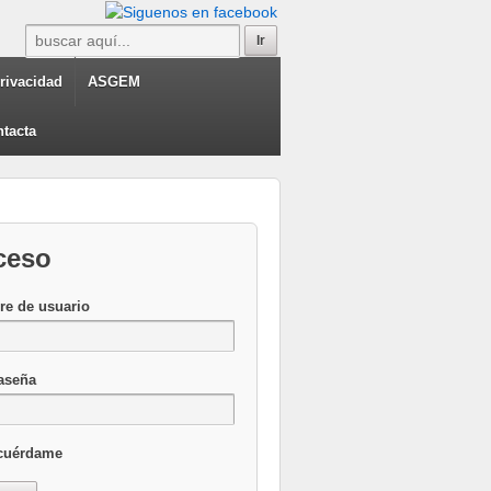
privacidad
ASGEM
tacta
ceso
e de usuario
aseña
cuérdame