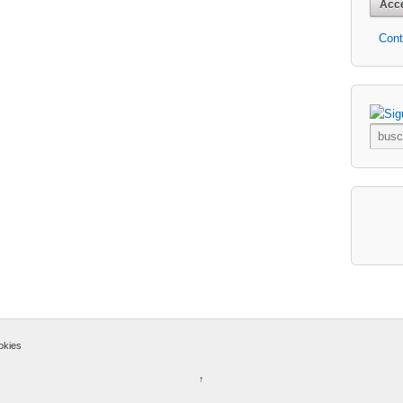
Cont
ookies
↑