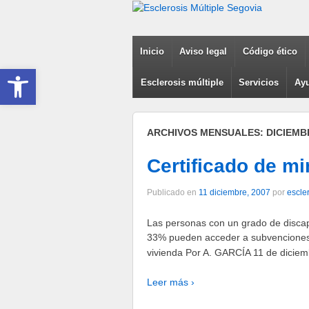
Inicio
Aviso legal
Código ético
Abrir barra de herramientas
Esclerosis múltiple
Servicios
Ayu
ARCHIVOS MENSUALES:
DICIEMB
Certificado de mi
Publicado en
11 diciembre, 2007
por
escle
Las personas con un grado de discap
33% pueden acceder a subvenciones 
vivienda Por A. GARCÍA 11 de diciem
Leer más ›